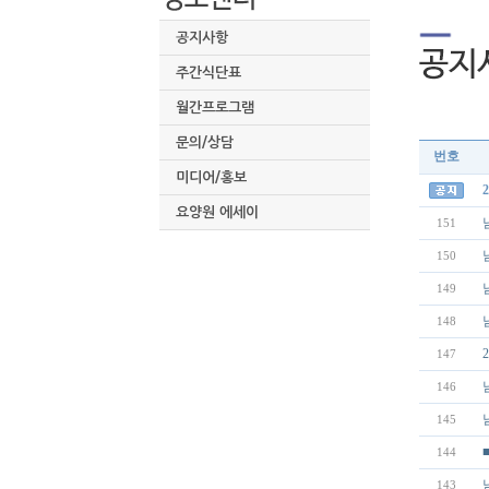
공지사항
주간식단표
월간프로그램
문의/상담
번호
미디어/홍보
요양원 에세이
151
150
149
148
147
146
145
144
143