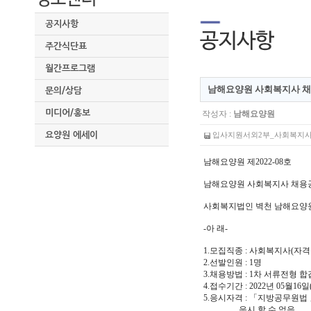
공지사항
주간식단표
월간프로그램
남해요양원 사회복지사 채
문의/상담
미디어/홍보
작성자 :
남해요양원
요양원 에세이
입사지원서외2부_사회복지사_.hw
남해요양원 제2022-08호
남해요양원 사회복지사 채
사회복지법인 벽천 남해요양원
-아 래-
1.모집직종 : 사회복지사(자
2.선발인원 : 1명
3.채용방법 : 1차 서류전형 합
4.접수기간 : 2022년 05월16일
5.응시자격 : 「지방공무원법
응시 할 수 없음.