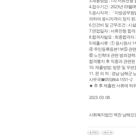
3.채용방법 : 1차 서류전형 
4.접수기간 : 2023년 03월08
5.응시자격 : 「지방공무원
의하여 응시자격이 정지 된자
6.인건비 및 근무조건 : 시
7.면접일자 : 서류전형 합
8.합격자발표 : 최종합격자
9.제출서류 : ① 응시원서
④ 주민등록등본1부⑤ 관
⑧ 노인학대 관련 범죄경력
합격통지 후 직종과 관련된 
10. 제출방법: 방문 및 우편접
11. 문 의 처 : 경남 남해군
사무국☎055)864-1551~2
★ 추 후 제출된 서류에 허
2023. 03. 08.
사회복지법인 벽천 남해요