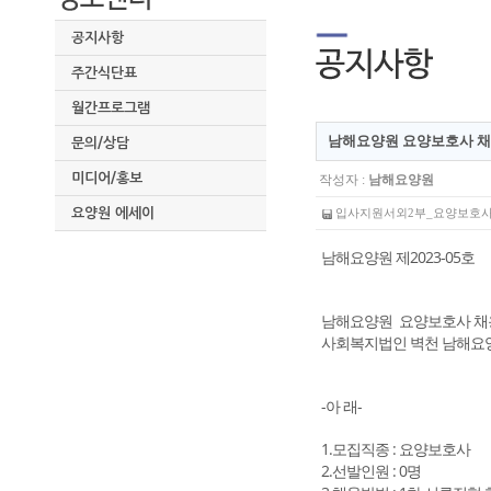
공지사항
주간식단표
월간프로그램
남해요양원 요양보호사 채
문의/상담
미디어/홍보
작성자 :
남해요양원
요양원 에세이
입사지원서외2부_요양보호사_.hw
남해요양원 제2023-05호
남해요양원 요양보호사 
사회복지법인 벽천 남해요양
-아 래-
1.모집직종 : 요양보호사
2.선발인원 : 0명