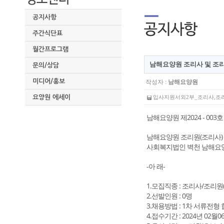
공지사항
주간식단표
월간프로그램
남해요양원 조리사 및 조
문의/상담
미디어/홍보
작성자 :
남해요양원
요양원 에세이
입사지원서외2부_조리사,조리원_.
남해요양원 제2024 - 003호
남해요양원 조리원(조리사)
사회복지법인 벽천 남해요양
-아 래-
1.모집직종 : 조리사/조리
2.선발인원 : 0명
3.채용방법 : 1차 서류전형 
4.접수기간 : 2024년 02월06