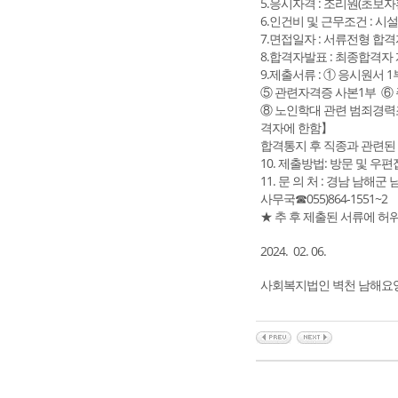
5.응시자격 : 조리원(초보자
6.인건비 및 근무조건 : 시
7.면접일자 : 서류전형 합
8.합격자발표 : 최종합격자
9.제출서류 : ① 응시원서
⑤ 관련자격증 사본1부 ⑥
⑧ 노인학대 관련 범죄경
격자에 한함】
합격통지 후 직종과 관련된 
10. 제출방법: 방문 및 우편접
11. 문 의 처 : 경남 남해군
사무국☎055)864-1551~2
★ 추 후 제출된 서류에 허
2024. 02. 06.
사회복지법인 벽천 남해요