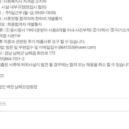
격 : 사회복지사 자격증 소지자
: 시설 내부규정(면접시 협의)
: 주5일근무 (월~금, 09:00~18:00)
자 : 서류전형 합격자에 한하여 개별통지
발표 : 최종합격자 개별통지
류 : ① 응시원서 1부(다운받아 사용,6개월 이내 사진부착) ② 이력서 ③ 자기소
격증 사본1부
후 직종과 관련된 추가 제출서류 요구 할 수 있습니다.
법: 방문 및 우편접수 및 이메일접수 (8641553@naver.com)
 처 : 경남 남해군 남해읍 화전로 173
)864-1551~2
 제출된 서류에 허위사실이 발견 될 경우에는 합격 또는 채용을 취소 할 수 있습니다
07.
인 벽천 남해요양원장