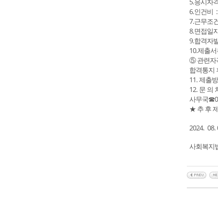
5.응시자
6.인건비 
7.근무조건 
8.면접일
9.합격자
10.제출서
⑤ 관련자
합격통지 
11. 제출방
12. 문 의
사무국☎055
★ 추 후
2024. 08. 
사회복지법