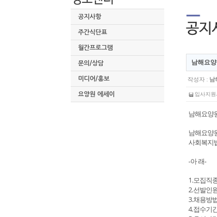
공지사항
주간식단표
월간프로그램
남해요양
문의/상담
미디어/홍보
작성자 :
남
요양원 에세이
입사지원서
남해요양원 제
남해요양원
사회복지법
-아 래-
1.모집직종
2.선발인원 
3.채용방법
4.접수기간 