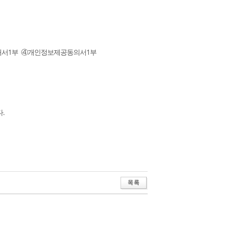
개서1부 ④
개인정보제공동의서1부
.