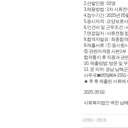
2.선발인원 : 02명
3.채용방법 : 1차 서류전
4.접수기간 : 2025년 05
5.응시자격 : 요양보호
6.인건비 및 근무조건 :
7.면접일자 : 서류전형
8.합격자발표 : 최종합
9.제출서류 : ① 응시
⑤ 관련자격증 사본1부
합격통지 후 직종과 관련
10. 제출방법: 방문 및 우
11. 문 의처: 경남 남해
사무국☎055)864-1551~
★ 추 후 제출된 서류에
2025. 05 02.
사회복지법인 벽천 남