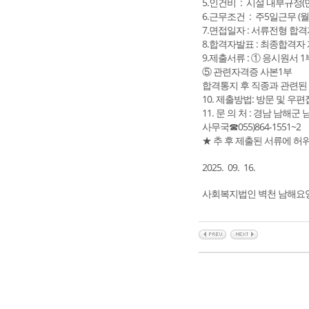
5.인건비 : 시설 내부규정(
6.근무조건 : 주5일근무 (월~금,
7.면접일자 : 서류전형 합
8.합격자발표 : 최종합격자
9.제출서류 : ① 응시원서
⑤ 관련자격증 사본1부
합격통지 후 직종과 관련된 
10. 제출방법: 방문 및 우편접
11. 문 의 처 : 경남 남해군
사무국☎055)864-1551~2
★ 추 후 제출된 서류에 허
2025. 09. 16.
사회복지법인 벽천 남해요