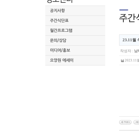
공지사항
주간식단표
월간프로그램
23.11월
문의/상담
미디어/홍보
작성자 :
남
요양원 에세이
2023.11